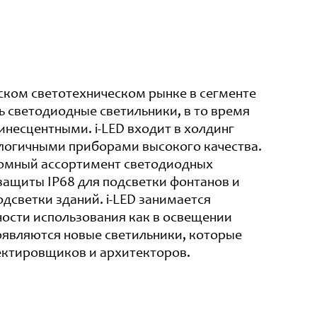
ском светотехническом рынке в сегменте
ь светодиодные светильники, в то время
несцентными. i-LED входит в холдинг
ологичными приборами высокого качества.
ромный ассортимент светодиодных
защиты IP68 для подсветки фонтанов и
дсветки зданий. i-LED занимается
ости использования как в освещении
появляются новые светильники, которые
ектировщиков и архитекторов.