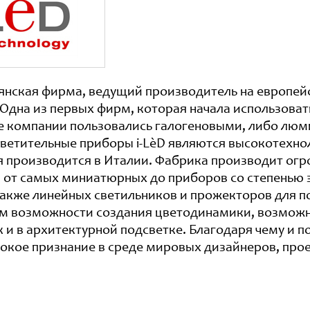
ьянская фирма, ведущий производитель на европей
Одна из первых фирм, которая начала использоват
е компании пользовались галогеновыми, либо люми
Осветительные приборы i-LèD являются высокотехн
я производится в Италии. Фабрика производит ог
, от самых миниатюрных до приборов со степенью 
также линейных светильников и прожекторов для по
м возможности создания цветодинамики, возможн
к и в архитектурной подсветке. Благодаря чему и 
окое признание в среде мировых дизайнеров, про