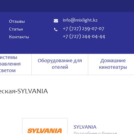
info@mixlight.kz
Отзывы
+7 (727) 239-07-07
Статьи
+7 (727) 244-04-44
Контакты
истемы
Оборудование для
Домашние
равления
отелей
кинотеатры
светом
еская-SYLVANIA
SYLVANIA
Подробнее о бренде