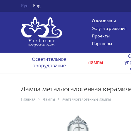
Рус
Eng
О компании
Услуги и решения
Проекты
Партнеры
С
Осветительное
Лампы
уп
оборудование
Лампа металлогалогенная керамич
Главная
Лампы
Металлогалогенные лампы