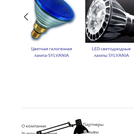
ая лампа
Цветная галогенная
LED-светодиодные
A
лампа-SYLVANIA
лампы SYLVANIA
Партнеры
О компании
Отзывы
Услуги и решения