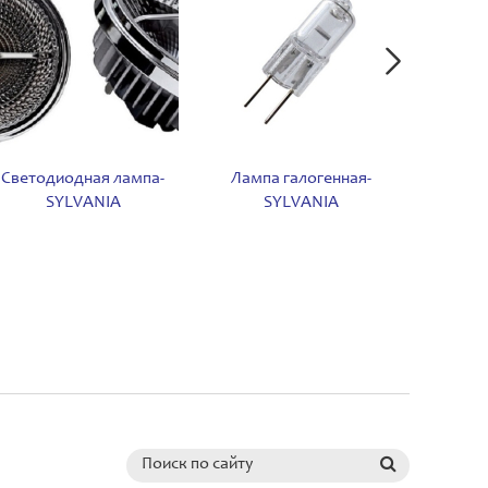
Светодиодная лампа-
Лампа галогенная-
Галог
SYLVANIA
SYLVANIA
отража