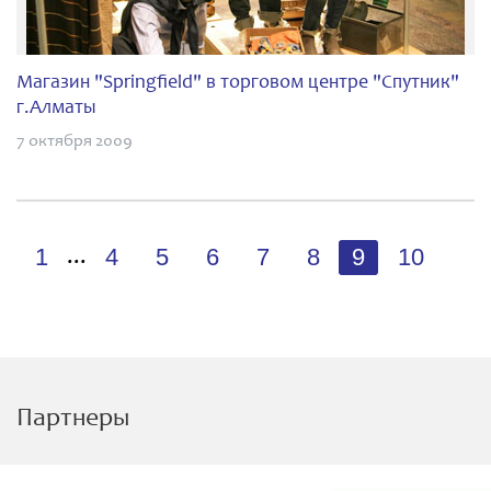
Магазин "Springfield" в торговом центре "Спутник"
г.Алматы
7 октября 2009
1
4
5
6
7
8
9
10
...
Партнеры